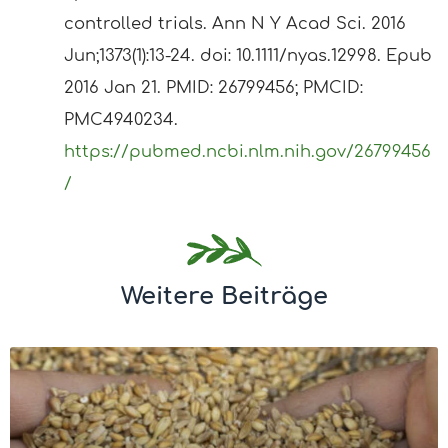
controlled trials. Ann N Y Acad Sci. 2016
Jun;1373(1):13-24. doi: 10.1111/nyas.12998. Epub
2016 Jan 21. PMID: 26799456; PMCID:
PMC4940234.
https://pubmed.ncbi.nlm.nih.gov/26799456
/
Weitere Beiträge