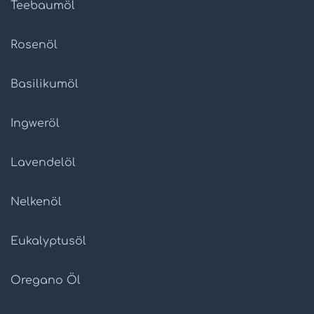
Teebaumöl
Rosenöl
Basilikumöl
Ingweröl
Lavendelöl
Nelkenöl
Eukalyptusöl
Oregano Öl