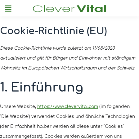
Menu
Cookie-Richtlinie (EU)
Consent
Consent
Consent
Consent
Consent
Consent
Consent
Consent
Consent
Consent
Consent
Consent
Consent
Consent
Consent
Consent
Consent
Consent
Consent
Consent
Consent
Consent
Consent
Consent
Consent
Consent
to
to
to
to
to
to
to
to
to
to
to
to
to
to
to
to
to
to
to
to
to
to
to
to
to
to
Diese Cookie-Richtlinie wurde zuletzt am 11/08/2023
service
service
service
service
service
service
service
service
service
service
service
service
service
service
service
service
service
service
service
service
service
service
service
service
service
service
aktualisiert und gilt für Bürger und Einwohner mit ständigem
woocomm
elemento
wistia
google-
google-
google-
newslett
cloudflar
google-
youtube
paypal
dailymot
instagra
faceboo
twitter
klarna
hotjar
nitropac
poptin
complian
stripe
zendesk
amazon-
php
google-
sonstige
Wohnsitz im Europäischen Wirtschaftsraum und der Schweiz.
tag-
analytics
adsense
fonts
pay
recaptch
manager
1. Einführung
for-
wordpres
Unsere Website,
https://www.clevervital.com
(im folgenden:
"Die Website") verwendet Cookies und ähnliche Technologien
(der Einfachheit halber werden all diese unter "Cookies"
zusammengefasst). Cookies werden außerdem von uns