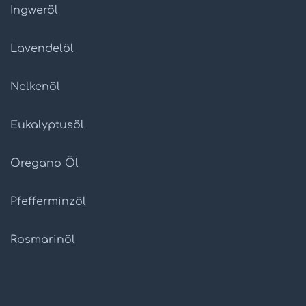
Ingweröl
Lavendelöl
Nelkenöl
Eukalyptusöl
Oregano Öl
Pfefferminzöl
Rosmarinöl