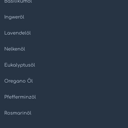
Basilikumöl
Ingweröl
Lavendelöl
Nelkenöl
Eukalyptusöl
Oregano Öl
Pfefferminzöl
Rosmarinöl