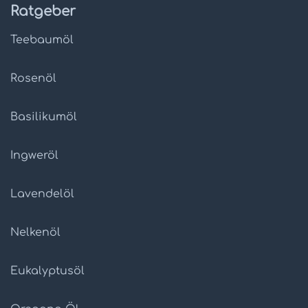
Ratgeber
Teebaumöl
Rosenöl
Basilikumöl
Ingweröl
Lavendelöl
Nelkenöl
Eukalyptusöl