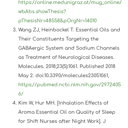
https://online.medunigraz.at/mug_online/
wbAbs.showThesis?
pThesisNr=48558&pOrgNr=14010
Wang ZJ, Heinbockel T. Essential Oils and
Their Constituents Targeting the
GABAergic System and Sodium Channels
as Treatment of Neurological Diseases.
Molecules. 2018;23(5):1061. Published 2018
May 2. doi:10.3390/molecules23051061,
https://pubmed.ncbi.nlm.nih.gov/2972405
6/
Kim W, Hur MH. [Inhalation Effects of
Aroma Essential Oil on Quality of Sleep
for Shift Nurses after Night Work]. J