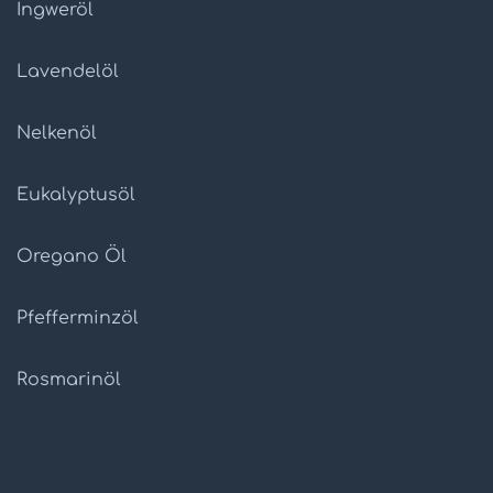
Ingweröl
Lavendelöl
Nelkenöl
Eukalyptusöl
Oregano Öl
Pfefferminzöl
Rosmarinöl