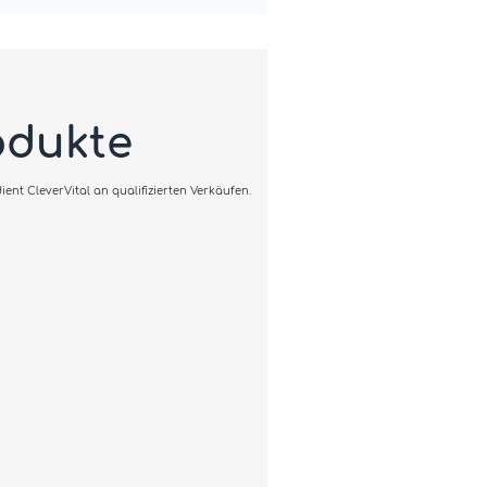
odukte
ent CleverVital an qualifizierten Verkäufen.