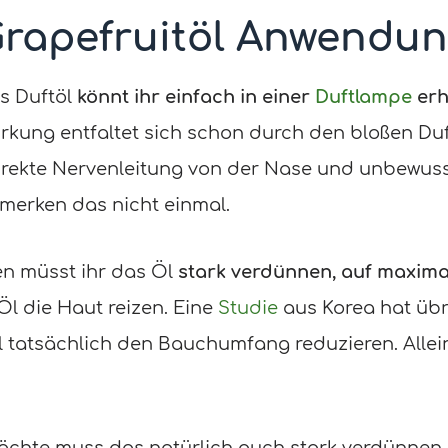
rapefruitöl Anwendu
es Duftöl
könnt ihr einfach in einer
Duftlampe
erh
Wirkung entfaltet sich schon durch den bloßen Du
irekte Nervenleitung von der Nase und unbewuss
 merken das nicht einmal.
 müsst ihr das Öl
stark verdünnen,
auf maximal
Öl die Haut reizen. Eine
Studie
aus Korea hat übr
l tatsächlich den Bauchumfang reduzieren. Alle
öchte muss das natürlich auch stark verdünnen. 