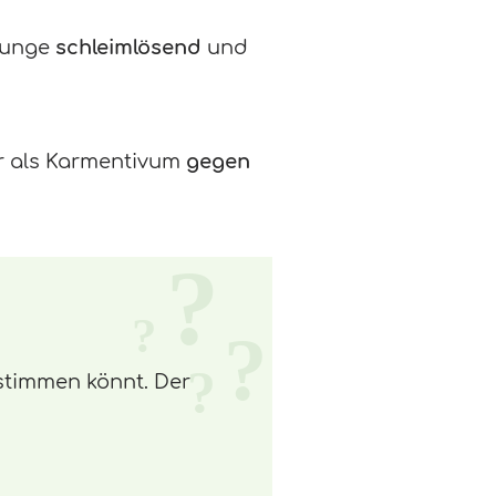
 Lunge
schleimlösend
und
r als Karmentivum
gegen
estimmen könnt. Der