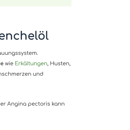
enchelöl
dauungssystem.
ge
wie
Erkältungen
, Husten,
enschmerzen und
er Angina pectoris kann