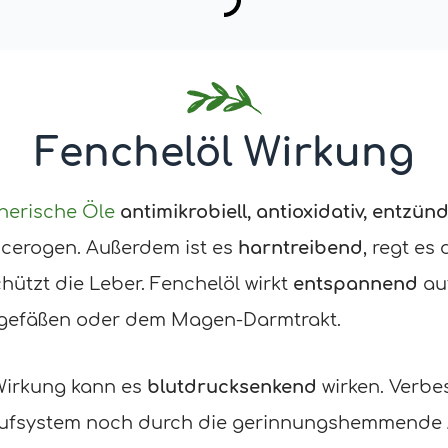
Fenchelöl Wirkung
herische Öle
antimikrobiell, antioxidativ, entz
cerogen. Außerdem ist es
harntreibend
, regt es
chützt die Leber. Fenchelöl wirkt
entspannend
auf
tgefäßen oder dem Magen-Darmtrakt.
Wirkung kann es
blutdrucksenkend
wirken. Verbes
laufsystem noch durch die gerinnungshemmende A