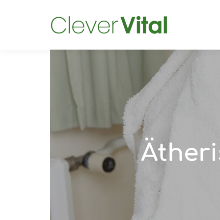
Ätheri