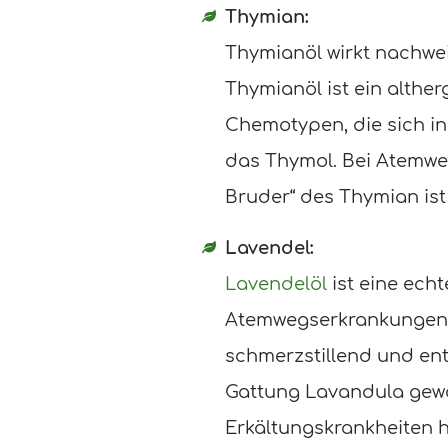
Thymian:
Thymianöl wirkt nachwei
Thymianöl ist ein althe
Chemotypen, die sich inh
das Thymol. Bei Atemwe
Bruder“ des Thymian is
Lavendel:
Lavendelöl
ist eine ech
Atemwegserkrankungen hi
schmerzstillend und en
Gattung Lavandula gewon
Erkältungskrankheiten h