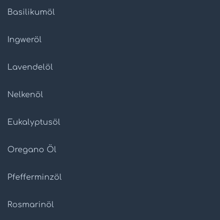
Basilikumöl
Ingweröl
Lavendelöl
Nelkenöl
Eukalyptusöl
Oregano Öl
Pfefferminzöl
Rosmarinöl