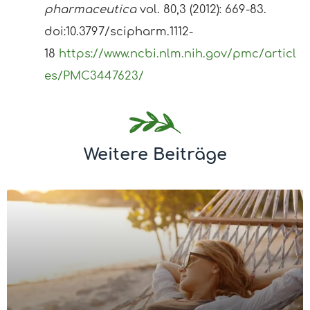
pharmaceutica
vol. 80,3 (2012): 669-83.
doi:10.3797/scipharm.1112-
18
https://www.ncbi.nlm.nih.gov/pmc/articl
es/PMC3447623/
Weitere Beiträge