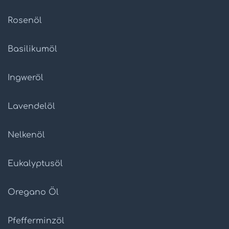
Rosenöl
Basilikumöl
Ingweröl
Lavendelöl
Nelkenöl
Eukalyptusöl
Oregano Öl
Pfefferminzöl