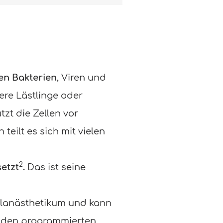
gen Bakterien
, Viren und
re Lästlinge oder
ützt die Zellen vor
eilt es sich mit vielen
2
etzt
.
Das ist seine
kalanästhetikum und kann
, den programmierten