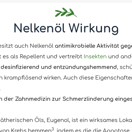
Nelkenöl Wirkung
sitzt auch Nelkenöl
antimikrobielle Aktivität ge
t es als Repellent und vertreibt
Insekten
und ande
t desinfizierend und entzündungshemmend
, sch
 krampflösend wirken. Auch diese Eigenschaften t
.
in der Zahnmedizin zur Schmerzlinderung einges
ätherischen Öls, Eugenol, ist ein wirksames Lo
3
 von Krebs hemmen
, indem es die die Apoptose