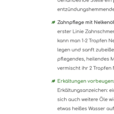
behandelnde Stelle ein
entzündungshemmenden 
Zahnpflege mit Nelkenö
erster Linie Zahnschm
kann man 1-2 Tropfen N
legen und sanft zubeißen
pflegendes, heilendes 
vermischt ihr 2 Tropfen
Erkältungen vorbeugen
Erkältungsanzeichen: ei
sich auch weitere Öle w
etwas heißes Wasser auf