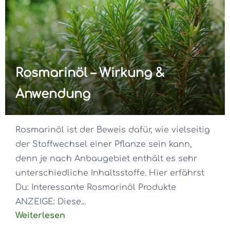
Rosmarinöl – Wirkung &
Anwendung
Rosmarinöl ist der Beweis dafür, wie vielseitig
der Stoffwechsel einer Pflanze sein kann,
denn je nach Anbaugebiet enthält es sehr
unterschiedliche Inhaltsstoffe. Hier erfährst
Du: Interessante Rosmarinöl Produkte
ANZEIGE: Diese...
Weiterlesen