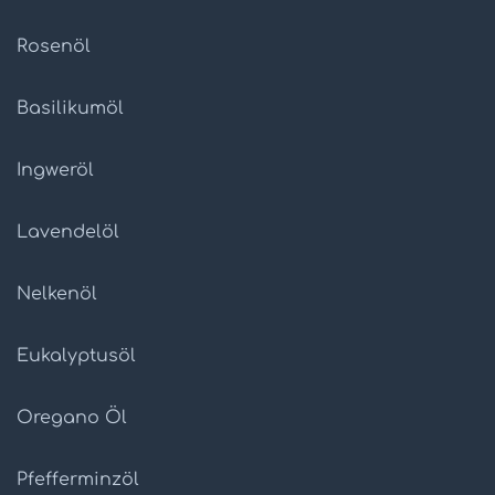
Rosenöl
Basilikumöl
Ingweröl
Lavendelöl
Nelkenöl
Eukalyptusöl
Oregano Öl
Pfefferminzöl