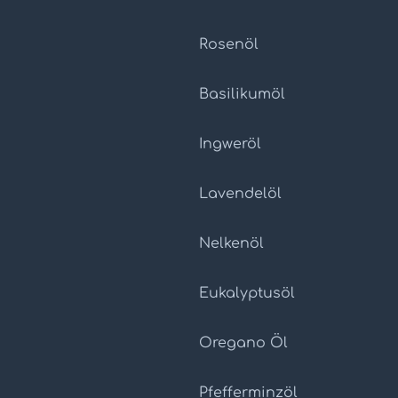
Rosenöl
Basilikumöl
Ingweröl
Lavendelöl
Nelkenöl
Eukalyptusöl
Oregano Öl
Pfefferminzöl