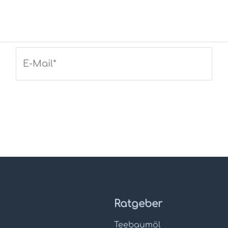
E-
Mail*
Ratgeber
Teebaumöl