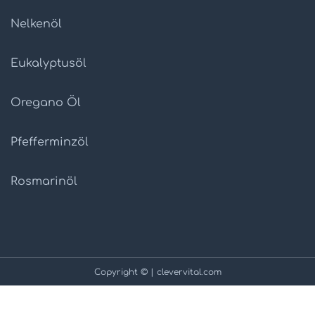
Nelkenöl
Eukalyptusöl
Oregano Öl
Pfefferminzöl
Rosmarinöl
Copyright © | clevervital.com