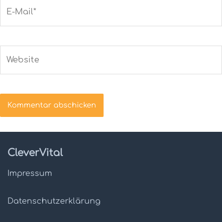
E-
Mail*
Website
CleverVital
Impressum
Datenschutz­erklärung