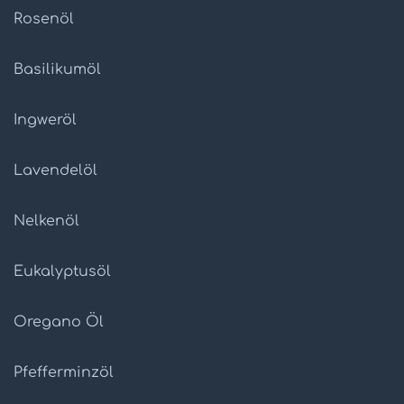
Rosenöl
Basilikumöl
Ingweröl
Lavendelöl
Nelkenöl
Eukalyptusöl
Oregano Öl
Pfefferminzöl