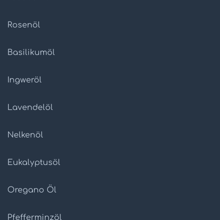
Rosenöl
Basilikumöl
Ingweröl
Lavendelöl
Nelkenöl
Eukalyptusöl
Oregano Öl
Pfefferminzöl