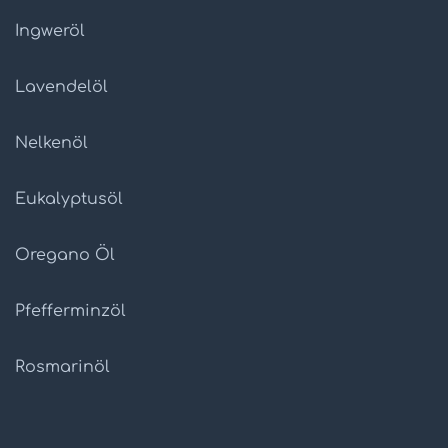
Ingweröl
Lavendelöl
Nelkenöl
Eukalyptusöl
Oregano Öl
Pfefferminzöl
Rosmarinöl