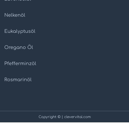
Nelkenöl
Eukalyptusöl
Oregano Öl
Pfefferminzöl
Rosmarinöl
Copyright © | clevervital.com