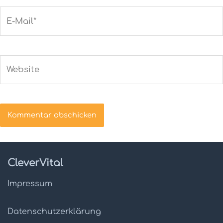
E-
Mail*
Website
CleverVital
Impressum
Datenschutz­erklärung