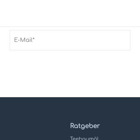
E-
Mail*
Ratgeber
Teebaumöl