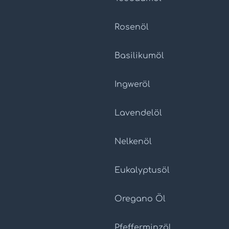
Rosenöl
Basilikumöl
Ingweröl
Lavendelöl
Nelkenöl
Eukalyptusöl
Oregano Öl
Pfefferminzöl