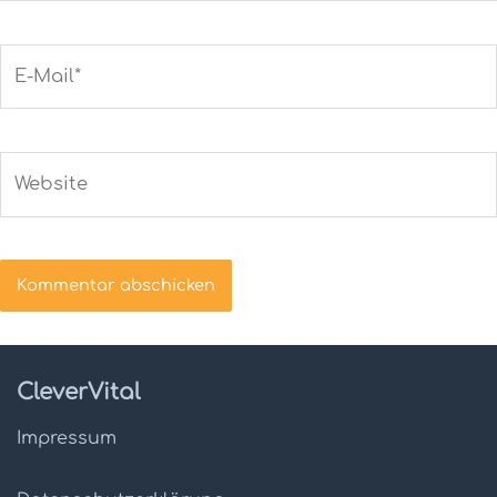
E-
Mail*
Website
CleverVital
Impressum