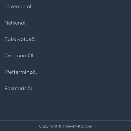
Lavendelöl
Nelkenöl
Eukalyptusöl
Oregano Öl
Pfefferminzöl
Rosmarinöl
Copyright © | clevervital.com