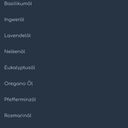
Basilikumöl
Ingweröl
Lavendelöl
Nelkenöl
Eukalyptusöl
Oregano Öl
Pfefferminzöl
Rosmarinöl