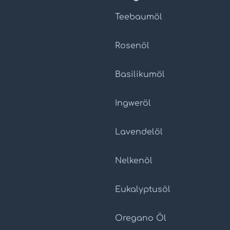
Teebaumöl
Rosenöl
Basilikumöl
Ingweröl
Lavendelöl
Nelkenöl
Eukalyptusöl
Oregano Öl