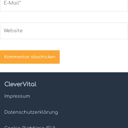
Mail*
Website
CleverVital
Impressum
Datenschutz­erklärung