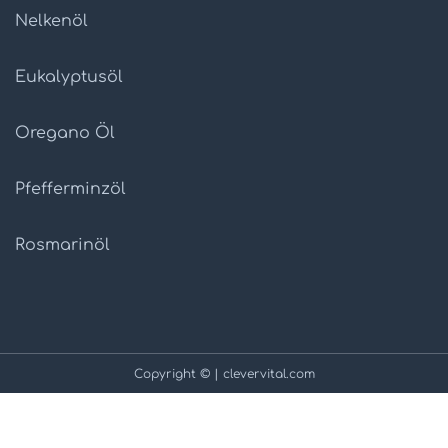
Nelkenöl
Eukalyptusöl
Oregano Öl
Pfefferminzöl
Rosmarinöl
Copyright © | clevervital.com