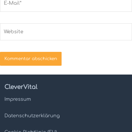
Mail*
Website
CleverVital
Impressum
Datenschutz­erklärung