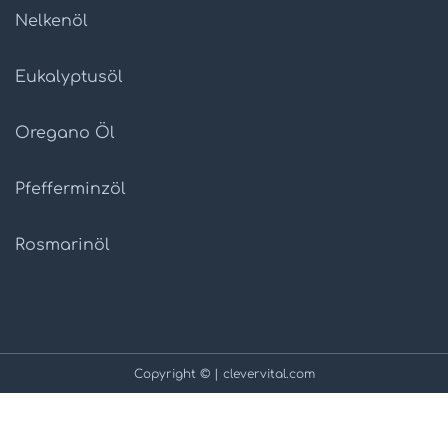
Nelkenöl
Eukalyptusöl
Oregano Öl
Pfefferminzöl
Rosmarinöl
Copyright © | clevervital.com