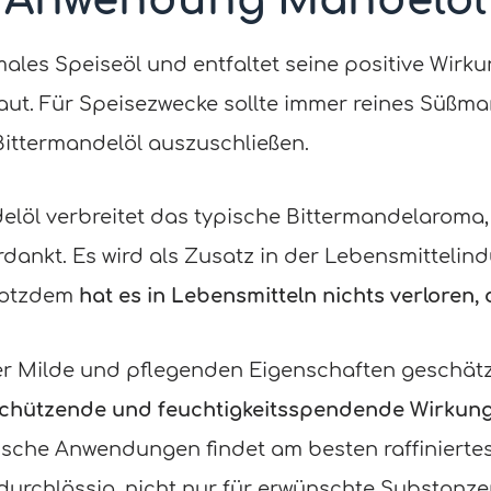
Anwendung Mandelöl
ales Speiseöl und entfaltet seine positive Wirk
aut. Für Speisezwecke sollte immer reines Süßm
ittermandelöl auszuschließen.
elöl verbreitet das typische Bittermandelaroma
ankt. Es wird als Zusatz in der Lebensmittelind
Trotzdem
hat es in Lebensmitteln nichts verloren, d
r Milde und pflegenden Eigenschaften geschätzt. 
 schützende und feuchtigkeitsspendende Wirkun
sche Anwendungen findet am besten raffinierte
urchlässig, nicht nur für erwünschte Substanze