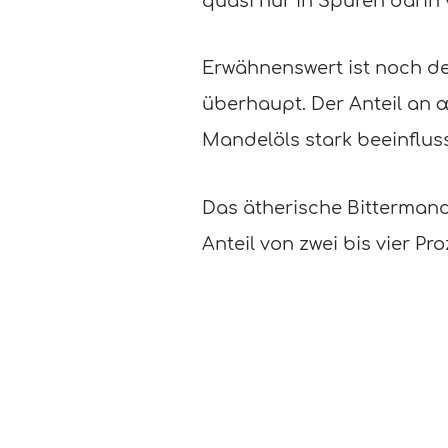
quasi nur in Spuren darin 
Erwähnenswert ist noch der
überhaupt. Der Anteil an 
Mandelöls stark beeinfluss
Das ätherische Bittermand
Anteil von zwei bis vier P