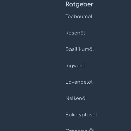
Ratgeber
Teebaumöl
Rosenöl
Basilikumöl
Ingweröl
Lavendelöl
Nelkenöl
Eukalyptusöl