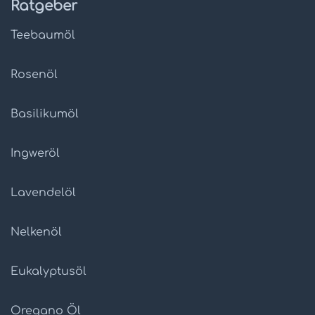
Ratgeber
Teebaumöl
Rosenöl
Basilikumöl
Ingweröl
Lavendelöl
Nelkenöl
Eukalyptusöl
Oregano Öl