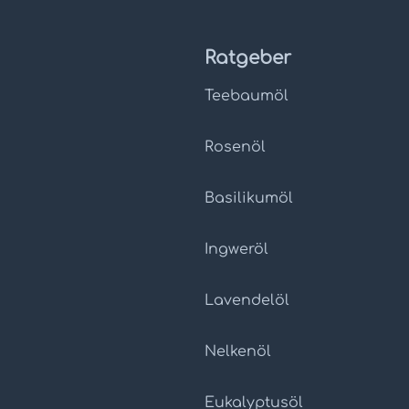
Ratgeber
Teebaumöl
Rosenöl
Basilikumöl
Ingweröl
Lavendelöl
Nelkenöl
Eukalyptusöl