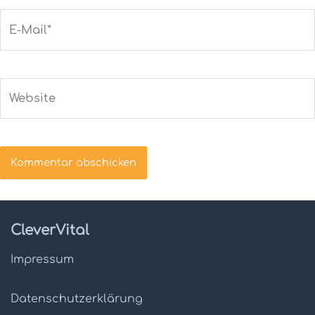
E-
Mail*
Website
CleverVital
Impressum
Datenschutz­erklärung