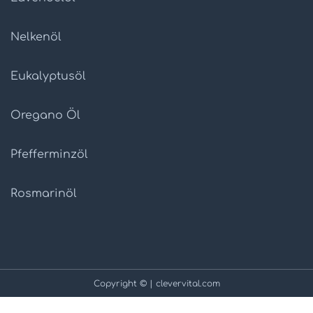
Nelkenöl
Eukalyptusöl
Oregano Öl
Pfefferminzöl
Rosmarinöl
Copyright © | clevervital.com