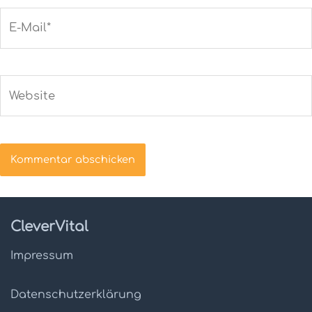
E-
Mail*
Website
CleverVital
Impressum
Datenschutz­erklärung