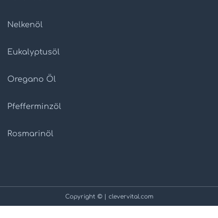
Nelkenöl
Eukalyptusöl
Oregano Öl
Pfefferminzöl
Rosmarinöl
Copyright © | clevervital.com