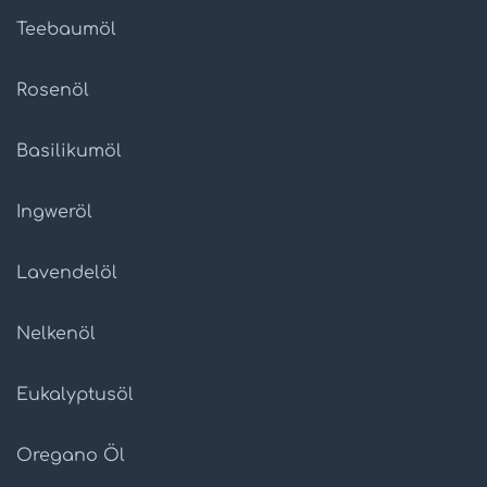
Teebaumöl
Rosenöl
Basilikumöl
Ingweröl
Lavendelöl
Nelkenöl
Eukalyptusöl
Oregano Öl