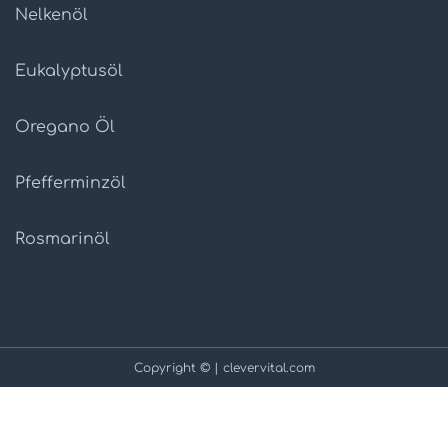
Nelkenöl
Eukalyptusöl
Oregano Öl
Pfefferminzöl
Rosmarinöl
Copyright © | clevervital.com