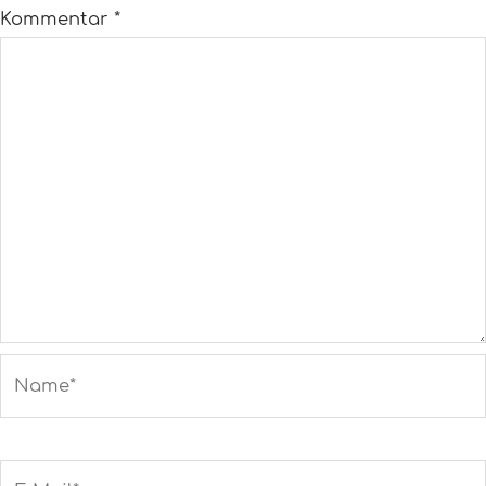
Kommentar
*
Name*
E-