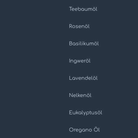
Teebaumöl
Rosenöl
Basilikumöl
Ingweröl
Lavendelöl
Nelkenöl
Eukalyptusöl
Oregano Öl