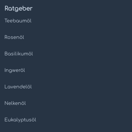
Ratgeber
Teebaumöl
Rosenöl
Basilikumöl
Ingweröl
Lavendelöl
Nelkenöl
Eukalyptusöl