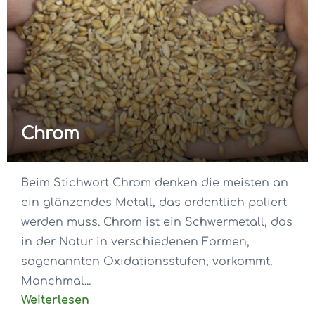
Chrom
Beim Stichwort Chrom denken die meisten an
ein glänzendes Metall, das ordentlich poliert
werden muss. Chrom ist ein Schwermetall, das
in der Natur in verschiedenen Formen,
sogenannten Oxidationsstufen, vorkommt.
Manchmal...
Weiterlesen